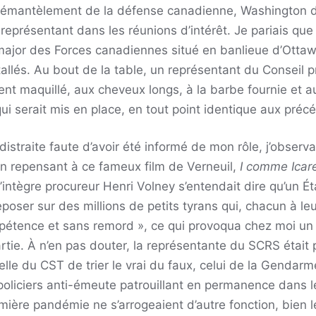
 démantèlement de la défense canadienne, Washington 
présentant dans les réunions d’intérêt. Je pariais que 
t-major des Forces canadiennes situé en banlieue d’Otta
allés. Au bout de la table, un représentant du Conseil p
t maquillé, aux cheveux longs, à la barbe fournie et au
 qui serait mis en place, en tout point identique aux préc
distraite faute d’avoir été informé de mon rôle, j’observ
 repensant à ce fameux film de Verneuil,
I comme Icar
’intègre procureur Henri Volney s’entendait dire qu’un Ét
eposer sur des millions de petits tyrans qui, chacun à le
pétence et sans remord », ce qui provoqua chez moi un 
 partie. À n’en pas douter, la représentante du SCRS était
lle du CST de trier le vrai du faux, celui de la Gendarme
oliciers anti-émeute patrouillant en permanence dans le
emière pandémie ne s’arrogeaient d’autre fonction, bien