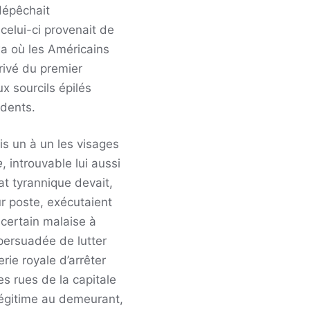
dépêchait
celui-ci provenait de
wa où les Américains
rivé du premier
x sourcils épilés
édents.
ais un à un les visages
e
, introuvable lui aussi
at tyrannique devait,
ur poste, exécutaient
certain malaise à
 persuadée de lutter
rie royale d’arrêter
s rues de la capitale
 légitime au demeurant,