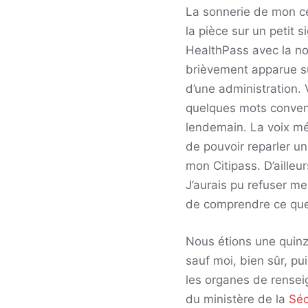
La sonnerie de mon cel
la pièce sur un petit 
HealthPass avec la no
brièvement apparue su
d’une administration. 
quelques mots convenu
lendemain. La voix mé
de pouvoir reparler u
mon Citipass. D’ailleu
J’aurais pu refuser me
de comprendre ce que j
Nous étions une quinza
sauf moi, bien sûr, p
les organes de rense
du ministère de la
Séc