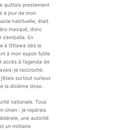
je quittais prestement
se à jour de mon
cie habituelle, était
uméro masqué, donc
r s’emballa. En
le à Ottawa dès le
t à mon espoir futile
t accès à l’agenda de
avais-je raccroché.
’étais surtout curieux
de la dixième dose.
rité nationale. Tous
chien : je repérais
dérale, une autorité
 un militaire