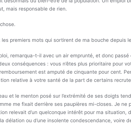
urait désormais du bien-être de la population. Un emploi
t, mais responsable de rien.
 chose.
les premiers mots qui sortirent de ma bouche depuis le 
oi, remarqua-t-il avec un air emprunté, et donc passé 
eux conséquences : vous n’êtes plus prioritaire pour vo
e remboursement est amputé de cinquante pour cent. Pe
ion relative à votre santé de la part de certains recrute
eau et le menton posé sur l’extrémité de ses doigts t
homme me fixait derrière ses paupières mi-closes. Je ne 
ion relevait d’un quelconque intérêt pour ma situation, d
la délation ou d’une insolente condescendance, voire des 