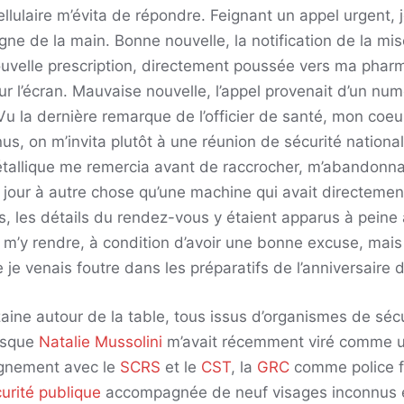
lulaire m’évita de répondre. Feignant un appel urgent, 
signe de la main. Bonne nouvelle, la notification de la mi
uvelle prescription, directement poussée vers ma pharma
r l’écran. Mauvaise nouvelle, l’appel provenait d’un n
Vu la dernière remarque de l’officier de santé, mon coeu
s, on m’invita plutôt à une réunion de sécurité nationa
tallique me remercia avant de raccrocher, m’abandonnan
n jour à autre chose qu’une machine qui avait directemen
rs, les détails du rendez-vous y étaient apparus à peine 
 m’y rendre, à condition d’avoir une bonne excuse, mais j
e venais foutre dans les préparatifs de l’anniversaire 
ine autour de la table, tous issus d’organismes de sécu
uisque
Natalie Mussolini
m’avait récemment viré comme un 
ignement avec le
SCRS
et le
CST
, la
GRC
comme police fé
urité publique
accompagnée de neuf visages inconnus et