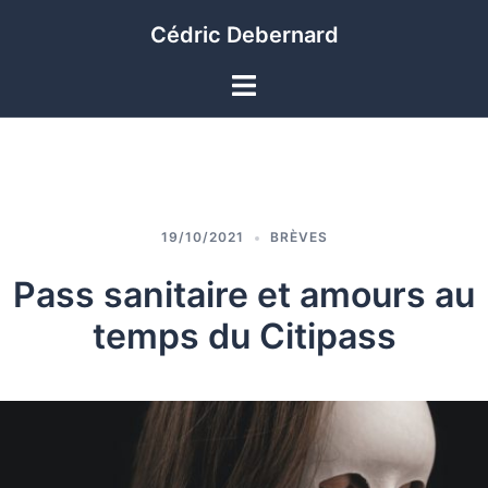
Aller
Cédric Debernard
au
contenu
Ouvrir/fermer
le
menu
19/10/2021
BRÈVES
Pass sanitaire et amours au
temps du Citipass