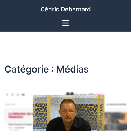
Aller
Cédric Debernard
au
contenu
Ouvrir/fermer
le
menu
Catégorie :
Médias