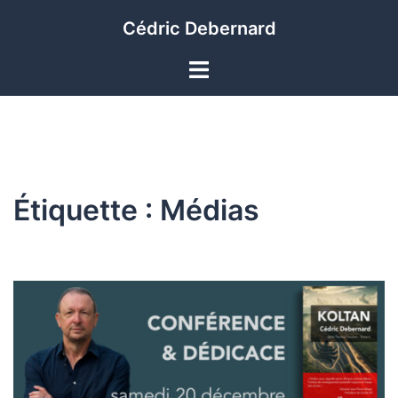
Aller
Cédric Debernard
au
contenu
Ouvrir/fermer
le
menu
Étiquette :
Médias