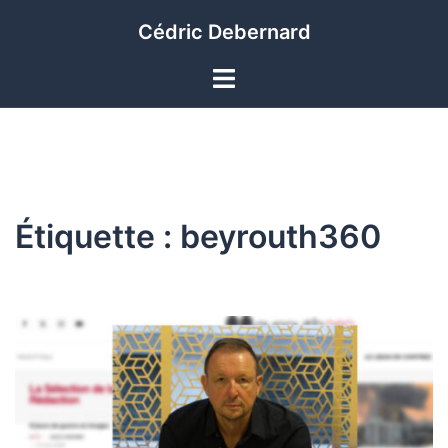
Aller
Cédric Debernard
au
contenu
Ouvrir/fermer
le
menu
Étiquette :
beyrouth360